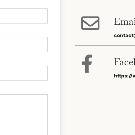
Emai
contact@
Face
https:/