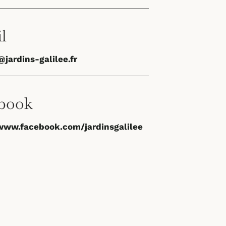
l
jardins-galilee.fr
book
/www.facebook.com/jardinsgalilee